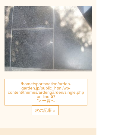
/home/sportsnation/arden-
garden.jp/public_html/wp-
content/themes/ardengarden/single.php
on line
57
"> 一覧へ
次の記事 »