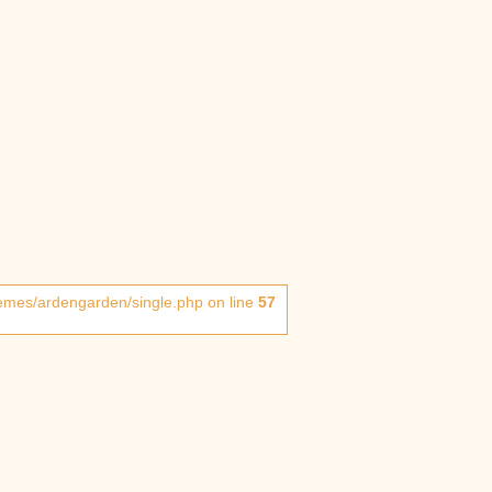
hemes/ardengarden/single.php on line
57