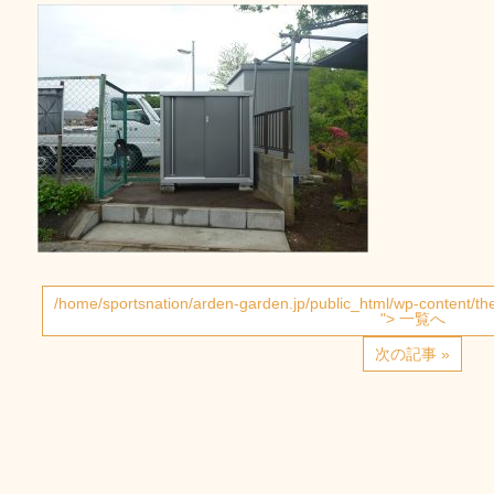
/home/sportsnation/arden-garden.jp/public_html/wp-content/t
"> 一覧へ
次の記事 »