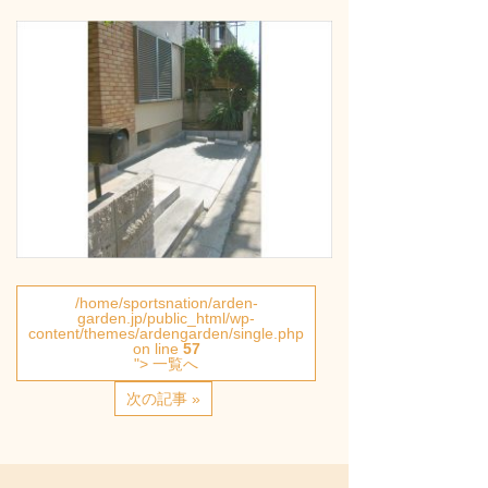
/home/sportsnation/arden-
garden.jp/public_html/wp-
content/themes/ardengarden/single.php
on line
57
"> 一覧へ
次の記事 »