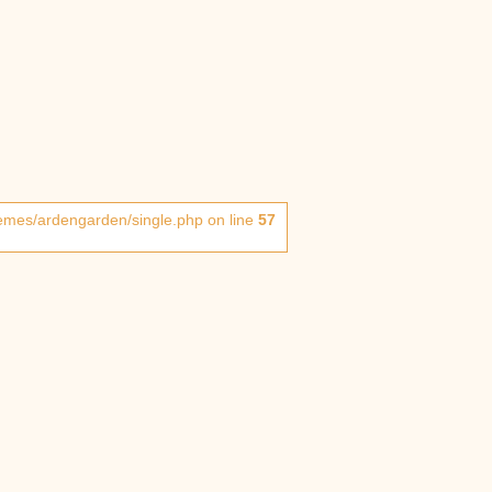
hemes/ardengarden/single.php on line
57