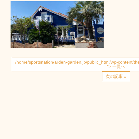
/home/sportsnation/arden-garden.jp/public_html/wp-content/t
"> 一覧へ
次の記事 »