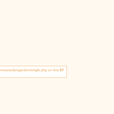
hemes/ardengarden/single.php on line
57