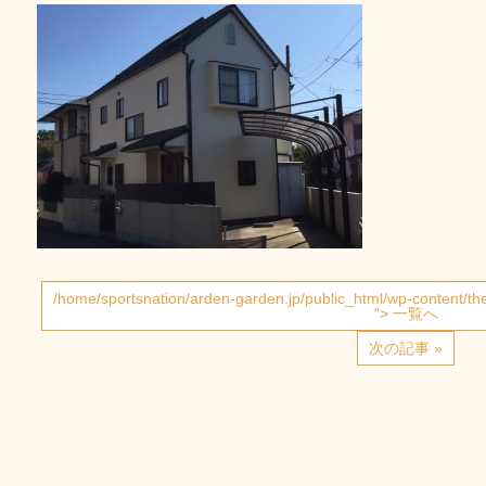
/home/sportsnation/arden-garden.jp/public_html/wp-content/t
"> 一覧へ
次の記事 »