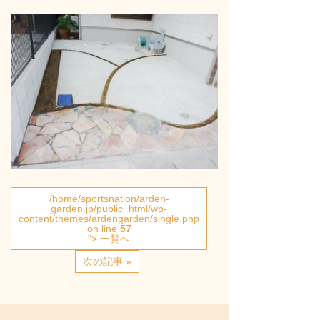
/home/sportsnation/arden-
garden.jp/public_html/wp-
content/themes/ardengarden/single.php
on line
57
"> 一覧へ
次の記事 »