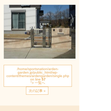
/home/sportsnation/arden-
garden.jp/public_html/wp-
content/themes/ardengarden/single.php
on line
57
"> 一覧へ
次の記事 »