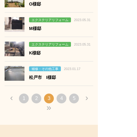
O様邸
る
エクステリアリフォーム
2023.05.31
M様邸
る
エクステリアリフォーム
2023.05.31
K様邸
る
補修・その他工事
2023.01.17
松戸市 I様邸
‹
›
1
2
3
4
5
»