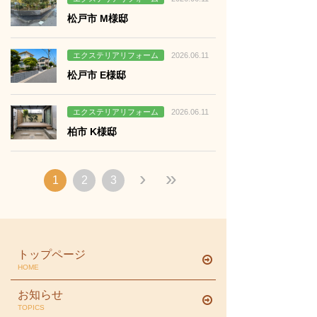
松戸市 M様邸
る
エクステリアリフォーム
2026.06.11
松戸市 E様邸
る
エクステリアリフォーム
2026.06.11
柏市 K様邸
›
»
1
2
3
トップページ
HOME
お知らせ
TOPICS