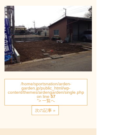
/home/sportsnation/arden-
garden.jp/public_html/wp-
content/themes/ardengarden/single.php
on line
57
"> 一覧へ
次の記事 »