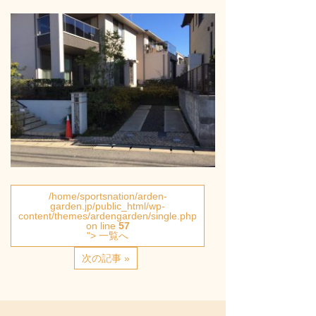
/home/sportsnation/arden-
garden.jp/public_html/wp-
content/themes/ardengarden/single.php
on line
57
"> 一覧へ
次の記事 »