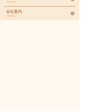
TOPICS
会社案内
PROFILE
施工例紹介
CASE
プランニングの流れ
FLOW
ログハウス
LOG HOUSE
スタッフ紹介
STAFF
お客さまの声
VOICE
Q＆A
FAQ
プライバシーポリシー