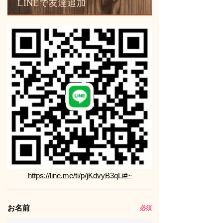
LINEで友達追加
https://line.me/ti/p/jKdvyB3qLi#~
お名前
必須