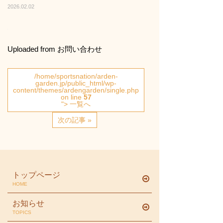
2026.02.02
Uploaded from お問い合わせ
/home/sportsnation/arden-
garden.jp/public_html/wp-
content/themes/ardengarden/single.php
on line
57
"> 一覧へ
次の記事 »
トップページ
HOME
お知らせ
TOPICS