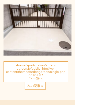
/home/sportsnation/arden-
garden.jp/public_html/wp-
content/themes/ardengarden/single.php
on line
57
"> 一覧へ
次の記事 »