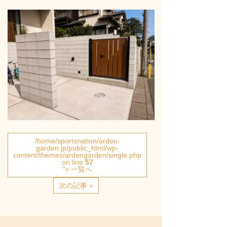
/home/sportsnation/arden-
garden.jp/public_html/wp-
content/themes/ardengarden/single.php
on line
57
"> 一覧へ
次の記事 »