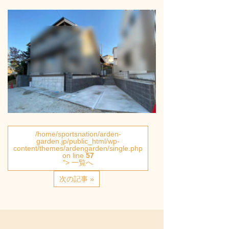
/home/sportsnation/arden-
garden.jp/public_html/wp-
content/themes/ardengarden/single.php
on line
57
"> 一覧へ
次の記事 »