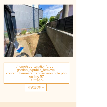
/home/sportsnation/arden-
garden.jp/public_html/wp-
content/themes/ardengarden/single.php
on line
57
"> 一覧へ
次の記事 »