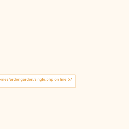
hemes/ardengarden/single.php on line
57