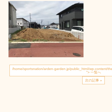
/home/sportsnation/arden-garden.jp/public_html/wp-content/t
"> 一覧へ
次の記事 »