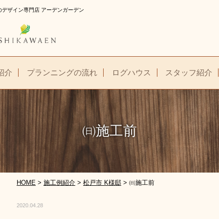
庭のデザイン専門店 アーデンガーデン
紹介
プランニングの流れ
ログハウス
スタッフ紹介
㈰施工前
HOME
>
施工例紹介
>
松戸市 K様邸
>
㈰施工前
2020.04.28