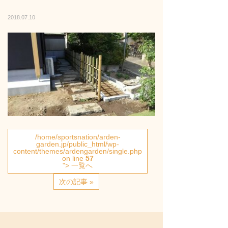
2018.07.10
/home/sportsnation/arden-
garden.jp/public_html/wp-
content/themes/ardengarden/single.php
on line
57
"> 一覧へ
次の記事 »