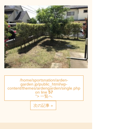
/home/sportsnation/arden-
garden.jp/public_html/wp-
content/themes/ardengarden/single.php
on line
57
"> 一覧へ
次の記事 »