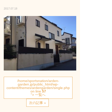
2017.07.18
/home/sportsnation/arden-
garden.jp/public_html/wp-
content/themes/ardengarden/single.php
on line
57
"> 一覧へ
次の記事 »