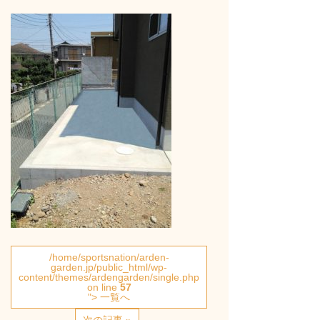
/home/sportsnation/arden-
garden.jp/public_html/wp-
content/themes/ardengarden/single.php
on line
57
"> 一覧へ